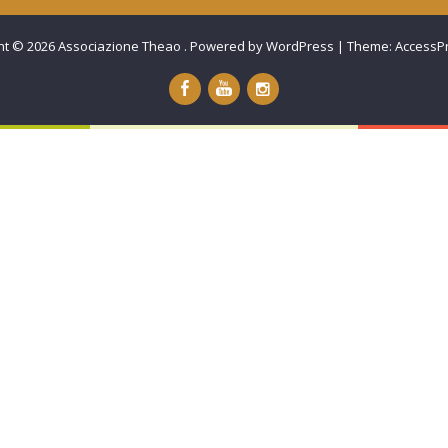
ht © 2026
Associazione Theao
.
Powered by WordPress
|
Theme:
AccessP