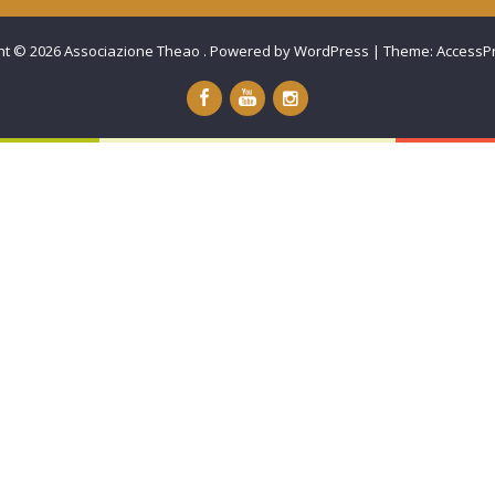
ht © 2026
Associazione Theao
.
Powered by WordPress
|
Theme:
AccessP