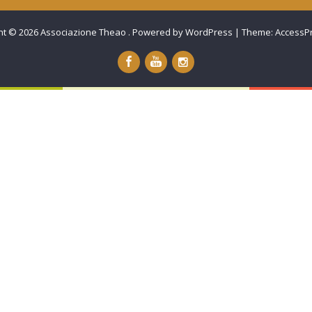
ht © 2026
Associazione Theao
.
Powered by WordPress
|
Theme:
AccessP