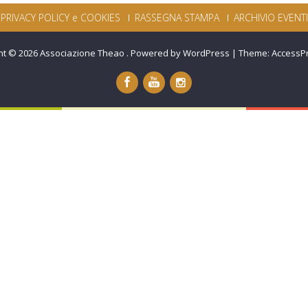
PRIVACY POLICY e COOKIES
RASSEGNA STAMPA
ARCHIVIO EVENTI
ht © 2026
Associazione Theao
.
Powered by WordPress
|
Theme:
AccessP