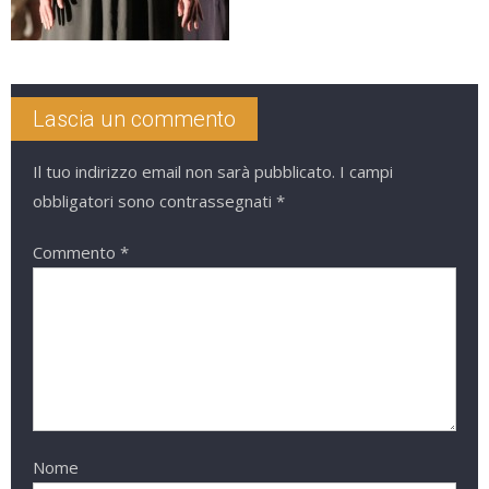
Lascia un commento
Il tuo indirizzo email non sarà pubblicato.
I campi
obbligatori sono contrassegnati
*
Commento
*
Nome