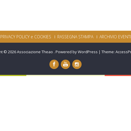
PRIVACY POLICY e COOKIES
RASSEGNA STAMPA
ARCHIVIO EVENTI
ht © 2026
Associazione Theao
.
Powered by WordPress
|
Theme:
AccessP