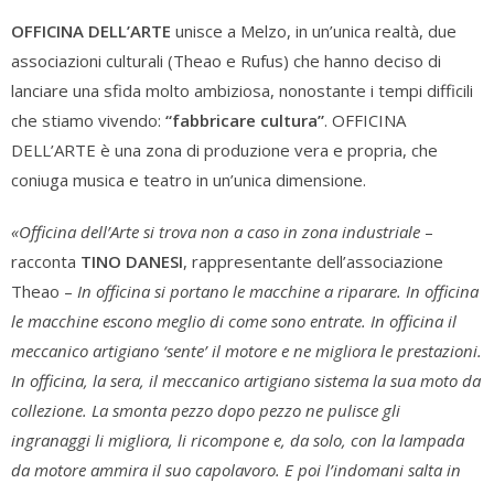
OFFICINA DELL’ARTE
unisce a Melzo, in un’unica realtà, due
associazioni culturali (Theao e Rufus) che hanno deciso di
lanciare una sfida molto ambiziosa, nonostante i tempi difficili
che stiamo vivendo:
“fabbricare cultura”
. OFFICINA
DELL’ARTE è una zona di produzione vera e propria, che
coniuga musica e teatro in un’unica dimensione.
«Officina dell’Arte si trova non a caso in zona industriale
–
racconta
TINO DANESI
, rappresentante dell’associazione
Theao –
In officina si portano le macchine a riparare. In officina
le macchine escono meglio di come sono entrate. In officina il
meccanico artigiano ‘sente’ il motore e ne migliora le prestazioni.
In officina, la sera, il meccanico artigiano sistema la sua moto da
collezione. La smonta pezzo dopo pezzo ne pulisce gli
ingranaggi li migliora, li ricompone e, da solo, con la lampada
da motore ammira il suo capolavoro. E poi l’indomani salta in