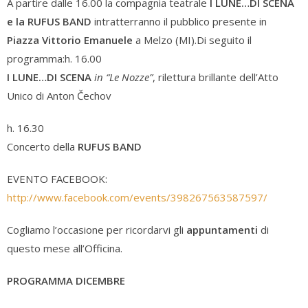
A partire dalle 16.00 la compagnia teatrale
I LUNE…DI SCENA
e la RUFUS BAND
intratterranno il pubblico presente in
Piazza Vittorio Emanuele
a Melzo (MI).Di seguito il
programma:h. 16.00
I LUNE…DI SCENA
in “Le Nozze”
, rilettura brillante dell’Atto
Unico di Anton Čechov
h. 16.30
Concerto della
RUFUS BAND
EVENTO FACEBOOK:
http://www.facebook.com/events/398267563587597/
Cogliamo l’occasione per ricordarvi gli
appuntamenti
di
questo mese all’Officina.
PROGRAMMA DICEMBRE