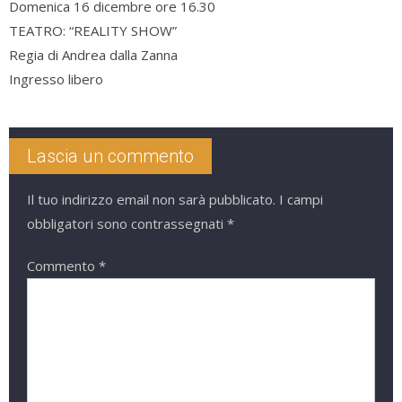
Domenica 16 dicembre ore 16.30
TEATRO: “REALITY SHOW”
Regia di Andrea dalla Zanna
Ingresso libero
Lascia un commento
Il tuo indirizzo email non sarà pubblicato.
I campi
obbligatori sono contrassegnati
*
Commento
*