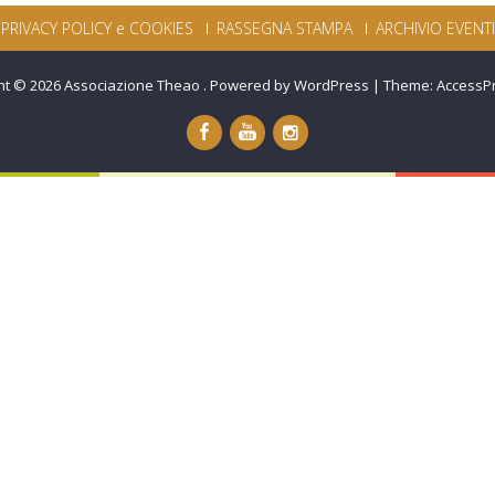
PRIVACY POLICY e COOKIES
RASSEGNA STAMPA
ARCHIVIO EVENTI
ht © 2026
Associazione Theao
.
Powered by WordPress
|
Theme:
AccessP