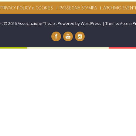
PRIVACY POLICY e COOKIES
RASSEGNA STAMPA
ARCHIVIO EVENTI
ht © 2026
Associazione Theao
.
Powered by WordPress
|
Theme:
AccessP