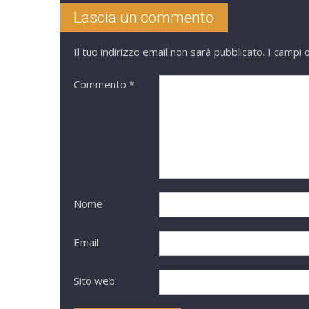
Lascia un commento
Il tuo indirizzo email non sarà pubblicato.
I campi 
Commento
*
Nome
Email
Sito web