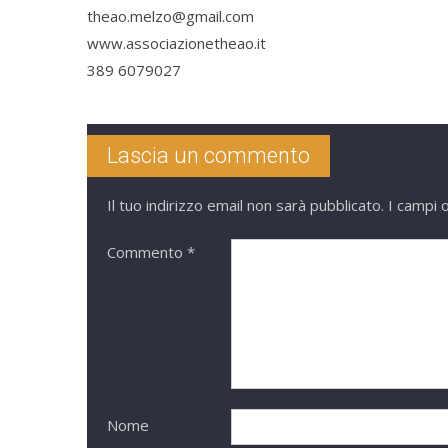
theao.melzo@gmail.com
www.associazionetheao.it
389 6079027
Lascia un commento
Il tuo indirizzo email non sarà pubblicato.
I campi 
Commento
*
Nome