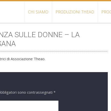
CHI SIAMO
PRODUZIONI THEAO
PROG
NZA SULLE DONNE – LA
SANA
trici di Associazione Theao.
obbligatori sono contrassegnati
*