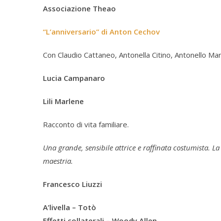
Associazione Theao
“L’anniversario” di Anton Cechov
Con Claudio Cattaneo, Antonella Citino, Antonello Ma
Lucia Campanaro
Lili Marlene
Racconto di vita familiare.
Una grande, sensibile attrice e raffinata costumista. La
maestria.
Francesco Liuzzi
A’livella – Totò
Effetti collaterali – Woody Allen