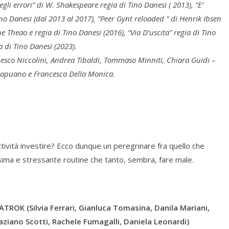
li errori” di W. Shakespeare regia di Tino Danesi ( 2013), “E’
no Danesi (dal 2013 al 2017), “Peer Gynt reloaded ” di Henrik Ibsen
e Theao e regia di Tino Danesi (2016), “Via D’uscita” regia di Tino
a di Tino Danesi (2023).
cesco Niccolini, Andrea Tibaldi, Tommaso Minniti, Chiara Guidi –
 Capuano e Francesca Della Monica.
tività investire? Ecco dunque un peregrinare fra quello che
sima e stressante routine che tanto, sembra, fare male.
TROK (Silvia Ferrari, Gianluca Tomasina, Danila Mariani,
raziano Scotti, Rachele Fumagalli, Daniela Leonardi)