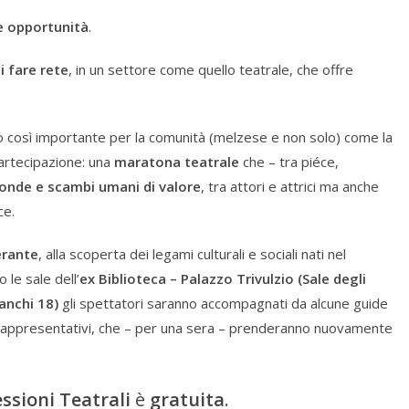
 e opportunità
.
i fare rete
, in un settore come quello teatrale, che offre
 così importante per la comunità (melzese e non solo) come la
artecipazione: una
maratona teatrale
che – tra piéce,
onde e scambi umani di valore
, tra attori e attrici ma anche
ce.
erante
, alla scoperta dei legami culturali e sociali nati nel
 le sale dell’
ex Biblioteca – Palazzo Trivulzio (Sale degli
ianchi 18)
gli spettatori saranno accompagnati da alcune guide
iù rappresentativi, che – per una sera – prenderanno nuovamente
ssioni Teatrali
è
gratuita
.